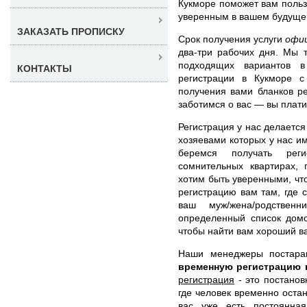
Кукморе поможет вам польз
уверенным в вашем будуще
ЗАКАЗАТЬ ПРОПИСКУ
Срок получения услуги
офи
два-три рабочих дня. Мы 
подходящих вариантов в
КОНТАКТЫ
регистрации в Кукморе 
получения вами бланков р
заботимся о вас — вы плат
Регистрация у нас делается
хозяевами которых у нас и
беремся получать реги
сомнительных квартирах,
хотим быть уверенными, что
регистрацию вам там, где 
ваш муж/жена/родствен
определенный список домо
чтобы найти вам хороший ва
Наши менеджеры постар
временную регистрацию 
регистрация
- это постанов
где человек временно остан
вас уже есть постоянна