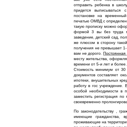
отправить ребенка в школ
придется выписываться с
постановке на временный
печатью ОМВД с определен
такую прописку можно оформ
формой 3 вы без труда м
заведение, детский сад, пол
же плюсом в сторону такой
получения не превышает 1-
вам не дорого.
Постоянная 
месту жительства, оформля
времени от 5-и лет и более
Стоимость минимум от 30 
документов составляет ок
ипотеки, внушительных кре
работу в гос учреждение. 
особой необходимости в п
заместить регистрация по
своевременно пролонгирова
По законодательству , гр
имеющие гражданства, в
проживающие на территории