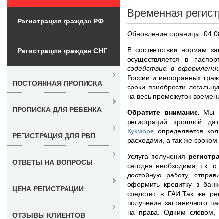
Временная регист
Регистрация граждан РФ
Обновление страницы: 04.0
В соответствии нормам за
Регистрация граждан СНГ
осуществляется в пасп
содействие в оформлени
России и иностранных граж
ПОСТОЯННАЯ ПРОПИСКА
сроки приобрести легальн
на весь промежуток времен
ПРОПИСКА ДЛЯ РЕБЕНКА
Обратите внимание.
Мы н
регистраций прошлой да
Кукморе
определяется коли
РЕГИСТРАЦИЯ ДЛЯ РВП
расходами, а так же сроком
Услуга получения
регистр
ОТВЕТЫ НА ВОПРОСЫ
сегодня необходима, т.к. 
достойную работу, отправ
оформить кредитку в банк
ЦЕНА РЕГИСТРАЦИИ
средство в ГАИ.Так же ре
получения заграничного п
на права. Одним словом,
ОТЗЫВЫ КЛИЕНТОВ